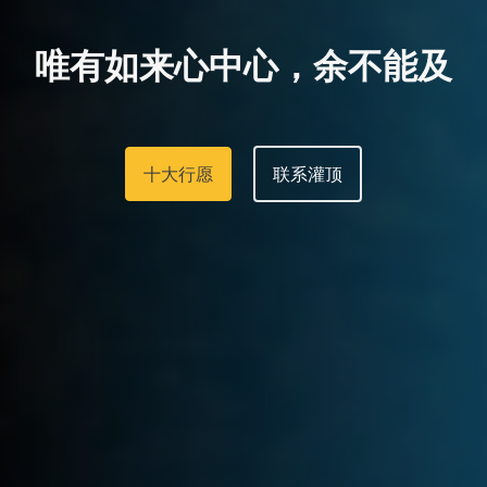
唯
有
如
来
心
中
心
，
余
不
能
及
十大行愿
联系灌顶