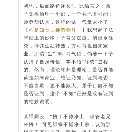
初地，后面路途还长”。比喻言之：弟
子觉得治理一个郡，一个县已非可能；
师尊却认为，这样的话，气量太小了。
【不是知音，徒劳侧耳！】
我想起了法
华经上的妙喻：子背父逃逝。初但令除
粪，待其生处转熟，方可荷担如来家
业。所谓“生”“熟”习气也，倘若一下子
认清了自身价值，本不须“除粪”过程
的。然而，理论终归是理论，是否真能
荷担如来家业，维证乃知。证到与否，
不能自欺，更不能欺人。弟子目前不知
是否证到，这个“不知”正好是没有证到
的绝妙说明。
某禅师云：“悟了不修净土，保管老兄
未悟！”可见禅宗不垢净土宗，认为那