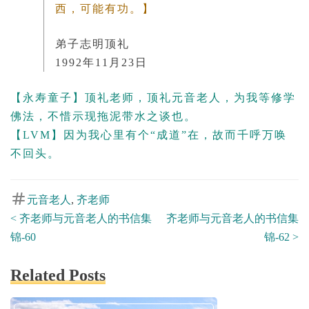
西，可能有功。】
弟子志明顶礼
1992年11月23日
【永寿童子】顶礼老师，顶礼元音老人，为我等修学
佛法，不惜示现拖泥带水之谈也。
【LVM】因为我心里有个“成道”在，故而千呼万唤
不回头。
元音老人
,
齐老师
Post
<
齐老师与元音老人的书信集
齐老师与元音老人的书信集
Posts
tags
锦-60
锦-62
>
navigation
Related Posts