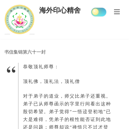
Skip
海外印心精舍
to
content
书信集锦第六十一封
恭敬顶礼师尊：
顶礼佛，顶礼法，顶礼僧
对于弟子的道业，师父比弟子还重视。
弟子已从师尊函示的字里行间看出这种
殷切希望。弟子觉得“一悟迳登初地”已
大是难得，凭弟子的根性能否证到此地
还是问题；师尊却说“禅悟只不过才登