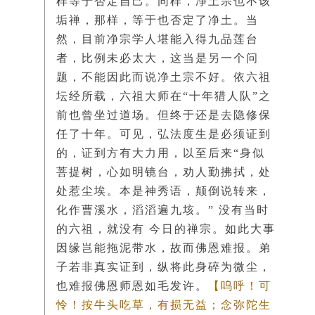
样等于否定自己。同样，净土宗也不该
垢禅，那样，等于也否定了净土。当
然，目前净宗学人堪能入得九品莲台
者，比例未必太大，这当是另一个问
题，不能因此而说净土宗不好。依六祖
坛经所载，六祖大师在“十年猎人队”之
前也曾坐过道场。但终于还是去隐修保
任了十年。可见，弘法度生是必须证到
的，证到方有大力用，以至后来“身似
菩提树，心如明镜台，劝人勤拂拭，处
处惹尘埃。本是神秀语，颠倒说转来，
化作曹溪水，滔滔遍九垓。” 没有当时
的六祖，就没有 今日的禅宗。如此大事
因缘岂能拖泥带水，故而佛恩难报。弟
子若非真实证到，纵将此身碎为微尘，
也难报佛恩师恩如毛发许。
【呜呼！可
怜！按牛头吃草，有损无益；念弥陀生