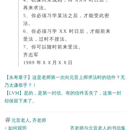
再来求法。
5、你必须习学某法之后，才能受此密
法。
6、你必须习学 XX 时日后，才能前来
受法，过时不授法。
7、你可以随时前来受法。
齐志军
1989 年ＸＸ月ＸＸ日
【永寿童子】这是老师第一次向元音上师求法时的信件？无
乃太谦恭乎？！
【LVM】是的，是第一封信。有的信件丢失了，这第一封
却保留下来了。
元音老人
,
齐老师
Post
<
如何观照
齐老师与元音老人的书信集
Posts