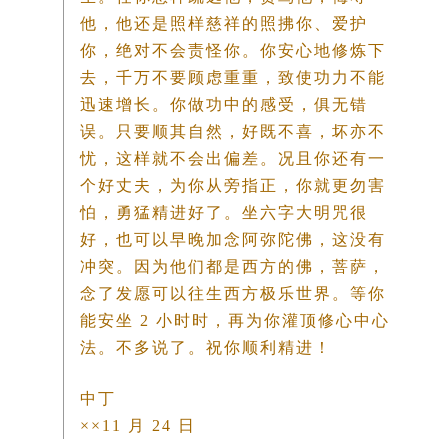
他，他还是照样慈祥的照拂你、爱护
你，绝对不会责怪你。你安心地修炼下
去，千万不要顾虑重重，致使功力不能
迅速增长。你做功中的感受，俱无错
误。只要顺其自然，好既不喜，坏亦不
忧，这样就不会出偏差。况且你还有一
个好丈夫，为你从旁指正，你就更勿害
怕，勇猛精进好了。坐六字大明咒很
好，也可以早晚加念阿弥陀佛，这没有
冲突。因为他们都是西方的佛，菩萨，
念了发愿可以往生西方极乐世界。等你
能安坐 2 小时时，再为你灌顶修心中心
法。不多说了。祝你顺利精进！
中丁
××11 月 24 日