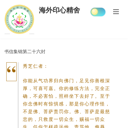
Skip
海外印心精舍
to
content
书信集锦第二十六封
秀芝仁者：
你能从气功界归向佛门，足见你善根深
厚，可喜可嘉。你的修练方法，完全正
确，不必害怕，照样坐下去好了。至于
你念佛时有惊惧感，那是你心理作怪，
不是佛、菩萨责罚你。佛、菩萨是最慈
悲的，只救度一切众生，赐福一切众
生。任你怎样疏远他，责骂他，侮辱