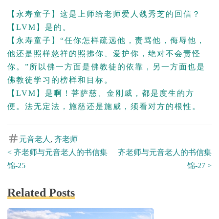
【永寿童子】这是上师给老师爱人魏秀芝的回信？
【LVM】是的。
【永寿童子】“任你怎样疏远他，责骂他，侮辱他，
他还是照样慈祥的照拂你、爱护你，绝对不会责怪
你。”所以佛一方面是佛教徒的依靠，另一方面也是
佛教徒学习的榜样和目标。
【LVM】是啊！菩萨慈、金刚威，都是度生的方
便。法无定法，施慈还是施威，须看对方的根性。
元音老人
,
齐老师
Post
<
齐老师与元音老人的书信集
齐老师与元音老人的书信集
Posts
tags
锦-25
锦-27
>
navigation
Related Posts