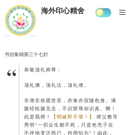
Skip
海外印心精舍
to
content
书信集锦第三十七封
恭敬顶礼师尊：
顶礼佛，顶礼法，顶礼僧。
非僧非俗观世音，亦食亦宿随色身。满
腹经纶摄无念，不识荣辱却识真。啊！
此是我师！
【明破即不堪！】
师父教导
秀明“一切众生都不死，只是色壳子在
不停地变迁而已，何用怕为”！由此，