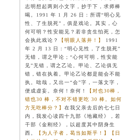
志明想起两则小文字，抄于下，求师棒
喝。1991 年 1 月 26 日：所谓“明心见
性、了生脱死”，俱是戏论。其实，心
何可明？性安能见？若非贪生怕死，怎
会执此戏论？
【明眼人落井！】
1991
年 2 月 13 日：“明心见性，了生脱死”
无错，谓之甲论；“心何可明，性安能
见”无错，谓之乙论。甲论、乙论俱无
错，错在执着。甲论乙论都是能会不能
执。咄哉，又出一“会”字，一落文字，
便成虚妄。奈何！奈何！
【对也30棒，
错也30 棒，不对不错更吃 30 棒。如何
方无吃棒分？】
在我父亲去后的七七日
内，我发心读四十九部《地藏经》，若
干部《金刚经》，以超度其中阴身生
西。
【为人子者，曷当如斯乎！】【日