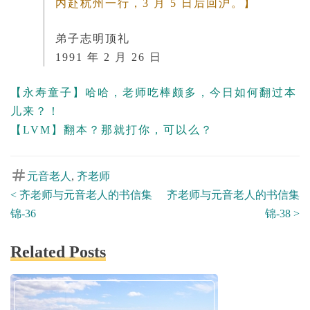
内赴杭州一行，3 月 5 日后回沪。】
弟子志明顶礼
1991 年 2 月 26 日
【永寿童子】哈哈，老师吃棒颇多，今日如何翻过本
儿来？！
【LVM】翻本？那就打你，可以么？
元音老人
,
齐老师
Post
<
齐老师与元音老人的书信集
齐老师与元音老人的书信集
Posts
tags
锦-36
锦-38
>
navigation
Related Posts